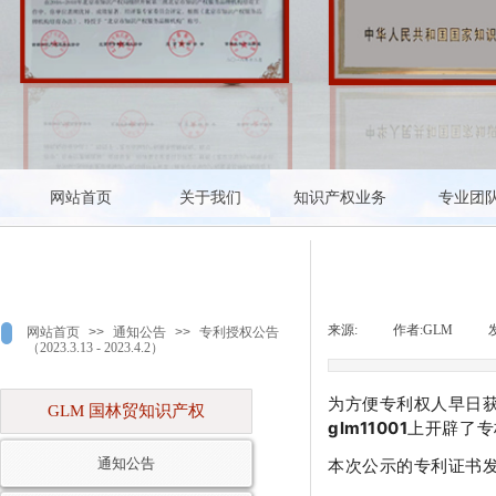
会会员
北京专利代理师协会会员
北京知识产权研究会副会长单位
网站首页
关于我们
知识产权业务
专业团
来源:
|
作者:
GLM
|
网站首页
>>
通知公告
>>
专利授权公告
（2023.3.13 - 2023.4.2）
为方便专利权人早日
GLM 国林贸知识产权
glm11001
上开辟了专
通知公告
本次公示的专利证书