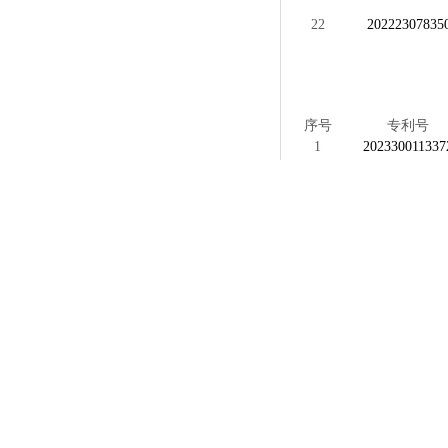
22
20222307835
序号
专利号
1
202330011337
2
202230369647
3
202330011151
上一篇：
专利授权公告 （2
联系方式
CONTACT US
邮箱
：
glm@glmi
电话：010-65150103
QQ：
7470935
地址：北京建国门内大街18号恒基中心
办公楼1座605
QQ：
2848957
Copyr