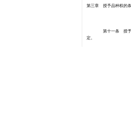
第三章 授予品种权的
第十一条 授予品
定。
第十二条 依照《条例
属或者种的植物品种，
新颖性。
第十三条 除《条例》
（一）违反国家法律、
（二）以国家名称命
（三）以县级以上行政
（四）同政府间国际组
（五）属于相同或者相